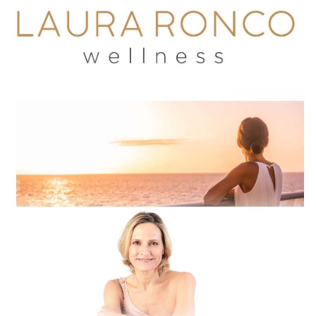
LAURA RONCO
Wellness
Home
Features
Post styles
Shop